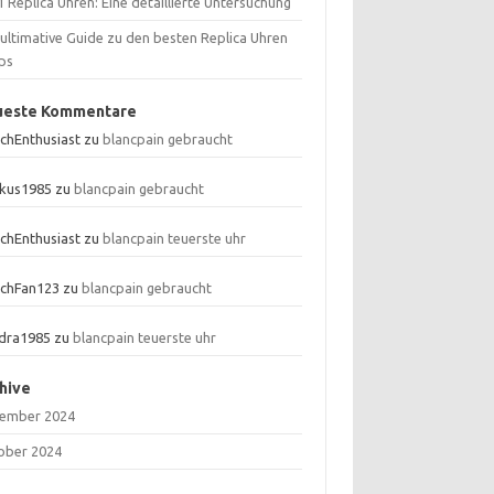
 Replica Uhren: Eine detaillierte Untersuchung
 ultimative Guide zu den besten Replica Uhren
ps
ueste Kommentare
chEnthusiast
zu
blancpain gebraucht
kus1985
zu
blancpain gebraucht
chEnthusiast
zu
blancpain teuerste uhr
chFan123
zu
blancpain gebraucht
dra1985
zu
blancpain teuerste uhr
hive
ember 2024
ober 2024