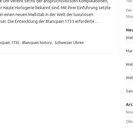
te Uhr vereint sechs der anspruchsvollsten Komplikationen,
1zu1
er Haute Horlogerie bekannt sind. Mit ihrer Einführung setzte
Der
in einen neuen Maßstab in der Welt der luxuriösen
Sho
ser. Die Entwicklung der Blancpain 1735 erforderte…
Ne
Wat
ncpain 1735
,
Blancpain history
,
Schweizer Uhren
Mar
Wat
Wat
San
Arc
Nov
Okt