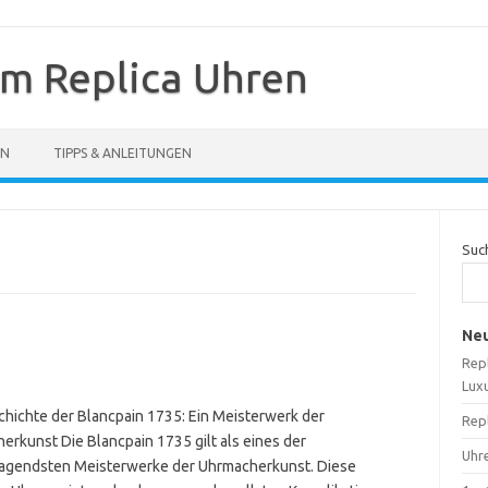
um Replica Uhren
EN
TIPPS & ANLEITUNGEN
Suc
Neu
Repl
Lux
chichte der Blancpain 1735: Ein Meisterwerk der
Repl
erkunst Die Blancpain 1735 gilt als eines der
Uhre
agendsten Meisterwerke der Uhrmacherkunst. Diese