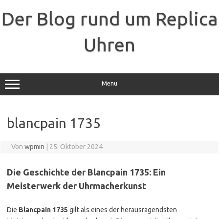
Zum
Inhalt
Der Blog rund um Replica
springen
Uhren
Menu
blancpain 1735
Von
wpmin
|
25. Oktober 2024
Die Geschichte der Blancpain 1735: Ein
Meisterwerk der Uhrmacherkunst
Die
Blancpain 1735
gilt als eines der herausragendsten