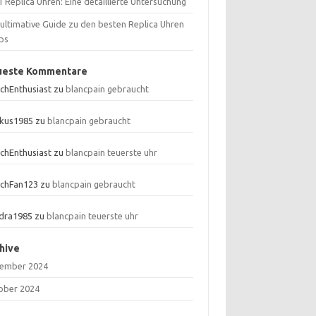
 Replica Uhren: Eine detaillierte Untersuchung
 ultimative Guide zu den besten Replica Uhren
ps
ueste Kommentare
chEnthusiast
zu
blancpain gebraucht
kus1985
zu
blancpain gebraucht
chEnthusiast
zu
blancpain teuerste uhr
chFan123
zu
blancpain gebraucht
dra1985
zu
blancpain teuerste uhr
hive
ember 2024
ober 2024