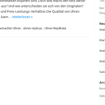
renmarken inspiriert sind. Doch was macht den Reiz dieser
1zu1
s aus? Und wie unterscheiden sie sich von den Originalen?
Der
 und Preis-Leistungs-Verhältnis Die Qualität von Uhren
Sho
as kann…
Weiterlesen »
Ne
emachte Uhren
,
uhren replicas
,
Uhren Replikate
Wat
Mar
Wat
Wat
San
Arc
Nov
Okt