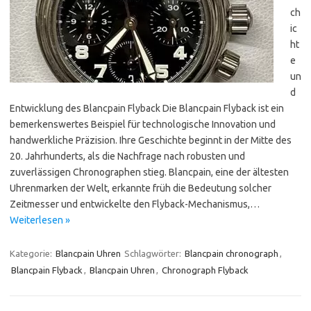
ch
ic
ht
e
un
d
Entwicklung des Blancpain Flyback Die Blancpain Flyback ist ein
bemerkenswertes Beispiel für technologische Innovation und
handwerkliche Präzision. Ihre Geschichte beginnt in der Mitte des
20. Jahrhunderts, als die Nachfrage nach robusten und
zuverlässigen Chronographen stieg. Blancpain, eine der ältesten
Uhrenmarken der Welt, erkannte früh die Bedeutung solcher
Zeitmesser und entwickelte den Flyback-Mechanismus,…
Weiterlesen »
Kategorie:
Blancpain Uhren
Schlagwörter:
Blancpain chronograph
,
Blancpain Flyback
,
Blancpain Uhren
,
Chronograph Flyback