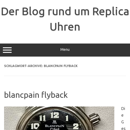
Zum
Inhalt
Der Blog rund um Replica
springen
Uhren
Menu
SCHLAGWORT-ARCHIVE:
BLANCPAIN FLYBACK
blancpain flyback
Di
e
G
es